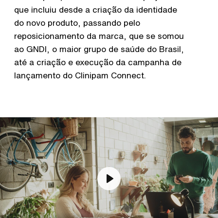
que incluiu desde a criação da identidade
do novo produto, passando pelo
reposicionamento da marca, que se somou
ao GNDI, o maior grupo de saúde do Brasil,
até a criação e execução da campanha de
QUEM SOMOS
lançamento do Clinipam Connect.
TRABALHOS
CONTEÚDO
CARREIRAS
CONTATO
Play