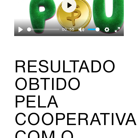
Play
00:55
Play
Mute
Settings
Enter
fullscre
RESULTADO
OBTIDO
PELA
COOPERATIVA
COM O